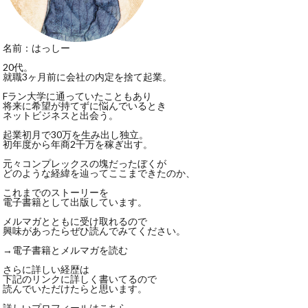
名前：はっしー
20代。
就職3ヶ月前に会社の内定を捨て起業。
Fラン大学に通っていたこともあり
将来に希望が持てずに悩んでいるとき
ネットビジネスと出会う。
起業初月で30万を生み出し独立。
初年度から年商2千万を稼ぎ出す。
元々コンプレックスの塊だったぼくが
どのような経緯を辿ってここまできたのか、
これまでのストーリーを
電子書籍として出版しています。
メルマガとともに受け取れるので
興味があったらぜひ読んでみてください。
→電子書籍とメルマガを読む
さらに詳しい経歴は
下記のリンクに詳しく書いてるので
読んでいただけたらと思います。
詳しいプロフィールは
こちら