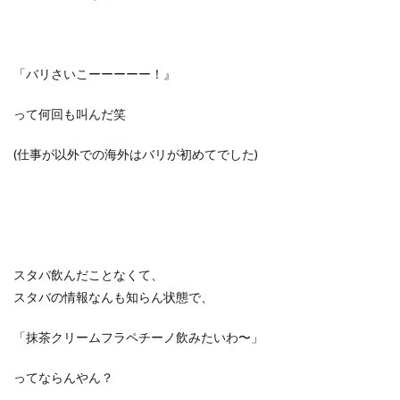
「バリさいこーーーーー！』
って何回も叫んだ笑
(仕事が以外での海外はバリが初めてでした)
スタバ飲んだことなくて、
スタバの情報なんも知らん状態で、
「抹茶クリームフラペチーノ飲みたいわ〜」
ってならんやん？