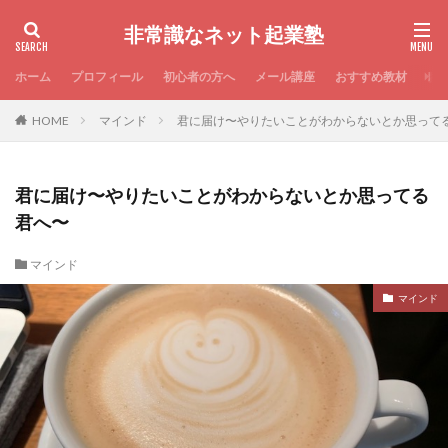
非常識なネット起業塾
ホーム
プロフィール
初心者の方へ
メール講座
おすすめ教材
お
HOME
マインド
君に届け〜やりたいことがわからないとか思って
君に届け〜やりたいことがわからないとか思ってる
君へ〜
マインド
マインド