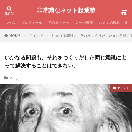
非常識なネット起業塾
ホーム
プロフィール
初心者の方へ
メール講座
おすすめ教材
お
HOME
マインド
いかなる問題も、それをつくりだした同じ意識に
いかなる問題も、それをつくりだした同じ意識によ
って解決することはできない。
マインド
マインド